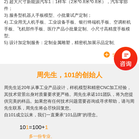
2).超大尺寸新能源汽车1：1样车（2米*0.8米*0.8米），汽车零部
件；
3).服务型机器人手板模型、小批量试产定制；
4).工业用无人机手板、工业设备手板、银行终端机手板、空调柜机
手板、飞机部件手板、医疗产品小批量定制、小尺寸高精度手板模
型;
5).设计加定制服务：定制金属雕塑，精密机加展示品定制;
SEE MORE
周先生，101的创始人
周先生近20年从事工业产品设计，样机模型和精密CNC加工经验，
其技术背景出身对质量要求更严格。周先生承诺101团队，将为您提
供完美的样品。如果您有任何技术问题需要咨询或寻求帮助，请与周
先生联系，周先生将会尽快回复您。
自101成立以来，我们一直秉承“101品牌”的理念。
10
1
=100+
1
多一份专业、