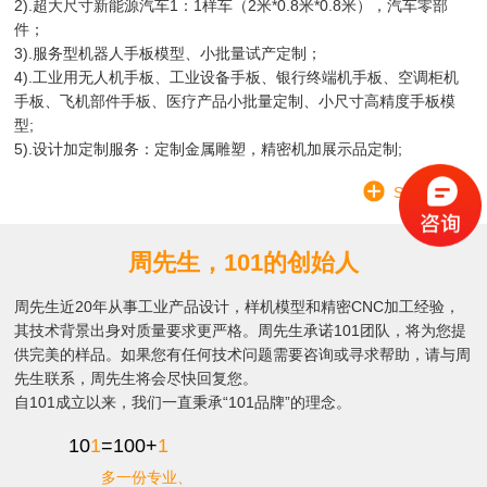
2).超大尺寸新能源汽车1：1样车（2米*0.8米*0.8米），汽车零部
件；
3).服务型机器人手板模型、小批量试产定制；
4).工业用无人机手板、工业设备手板、银行终端机手板、空调柜机
手板、飞机部件手板、医疗产品小批量定制、小尺寸高精度手板模
型;
5).设计加定制服务：定制金属雕塑，精密机加展示品定制;
SEE MORE
周先生，101的创始人
周先生近20年从事工业产品设计，样机模型和精密CNC加工经验，
其技术背景出身对质量要求更严格。周先生承诺101团队，将为您提
供完美的样品。如果您有任何技术问题需要咨询或寻求帮助，请与周
先生联系，周先生将会尽快回复您。
自101成立以来，我们一直秉承“101品牌”的理念。
10
1
=100+
1
多一份专业、