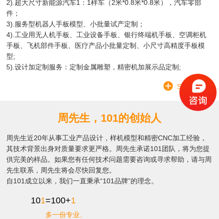
2).超大尺寸新能源汽车1：1样车（2米*0.8米*0.8米），汽车零部
件；
3).服务型机器人手板模型、小批量试产定制；
4).工业用无人机手板、工业设备手板、银行终端机手板、空调柜机
手板、飞机部件手板、医疗产品小批量定制、小尺寸高精度手板模
型;
5).设计加定制服务：定制金属雕塑，精密机加展示品定制;
SEE MORE
周先生，101的创始人
周先生近20年从事工业产品设计，样机模型和精密CNC加工经验，
其技术背景出身对质量要求更严格。周先生承诺101团队，将为您提
供完美的样品。如果您有任何技术问题需要咨询或寻求帮助，请与周
先生联系，周先生将会尽快回复您。
自101成立以来，我们一直秉承“101品牌”的理念。
10
1
=100+
1
多一份专业、