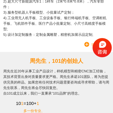
2).超大尺寸新能源汽车1：1样车（2米*0.8米*0.8米），汽车零部
件；
3).服务型机器人手板模型、小批量试产定制；
4).工业用无人机手板、工业设备手板、银行终端机手板、空调柜机
手板、飞机部件手板、医疗产品小批量定制、小尺寸高精度手板模
型;
5).设计加定制服务：定制金属雕塑，精密机加展示品定制;
SEE MORE
周先生，101的创始人
周先生近20年从事工业产品设计，样机模型和精密CNC加工经验，
其技术背景出身对质量要求更严格。周先生承诺101团队，将为您提
供完美的样品。如果您有任何技术问题需要咨询或寻求帮助，请与周
先生联系，周先生将会尽快回复您。
自101成立以来，我们一直秉承“101品牌”的理念。
10
1
=100+
1
多一份专业、