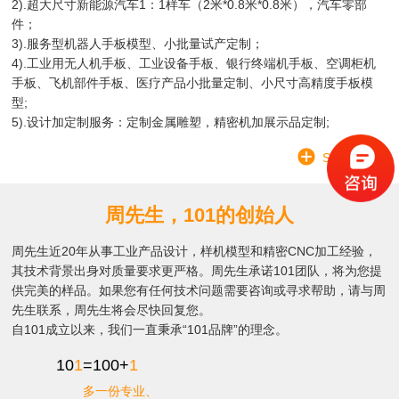
2).超大尺寸新能源汽车1：1样车（2米*0.8米*0.8米），汽车零部
件；
3).服务型机器人手板模型、小批量试产定制；
4).工业用无人机手板、工业设备手板、银行终端机手板、空调柜机
手板、飞机部件手板、医疗产品小批量定制、小尺寸高精度手板模
型;
5).设计加定制服务：定制金属雕塑，精密机加展示品定制;
SEE MORE
周先生，101的创始人
周先生近20年从事工业产品设计，样机模型和精密CNC加工经验，
其技术背景出身对质量要求更严格。周先生承诺101团队，将为您提
供完美的样品。如果您有任何技术问题需要咨询或寻求帮助，请与周
先生联系，周先生将会尽快回复您。
自101成立以来，我们一直秉承“101品牌”的理念。
10
1
=100+
1
多一份专业、