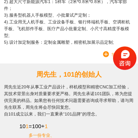
2).超大尺寸新能源汽车1：1样车（2米*0.8米*0.8米），汽车零部
件；
3).服务型机器人手板模型、小批量试产定制；
4).工业用无人机手板、工业设备手板、银行终端机手板、空调柜机
手板、飞机部件手板、医疗产品小批量定制、小尺寸高精度手板模
型;
5).设计加定制服务：定制金属雕塑，精密机加展示品定制;
SEE MORE
周先生，101的创始人
周先生近20年从事工业产品设计，样机模型和精密CNC加工经验，
其技术背景出身对质量要求更严格。周先生承诺101团队，将为您提
供完美的样品。如果您有任何技术问题需要咨询或寻求帮助，请与周
先生联系，周先生将会尽快回复您。
自101成立以来，我们一直秉承“101品牌”的理念。
10
1
=100+
1
多一份专业、