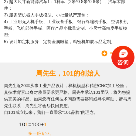
2).超大尺寸新能源汽车1：1样车（2米*0.8米*0.8米），汽车零部
件；
3).服务型机器人手板模型、小批量试产定制；
4).工业用无人机手板、工业设备手板、银行终端机手板、空调柜机
手板、飞机部件手板、医疗产品小批量定制、小尺寸高精度手板模
型;
5).设计加定制服务：定制金属雕塑，精密机加展示品定制;
SEE MORE
周先生，101的创始人
周先生近20年从事工业产品设计，样机模型和精密CNC加工经验，
其技术背景出身对质量要求更严格。周先生承诺101团队，将为您提
供完美的样品。如果您有任何技术问题需要咨询或寻求帮助，请与周
先生联系，周先生将会尽快回复您。
自101成立以来，我们一直秉承“101品牌”的理念。
10
1
=100+
1
多一份专业、