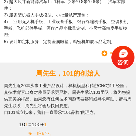
2).超大尺寸新能源汽车1：1样车（2米*0.8米*0.8米），汽车零部
件；
3).服务型机器人手板模型、小批量试产定制；
4).工业用无人机手板、工业设备手板、银行终端机手板、空调柜机
手板、飞机部件手板、医疗产品小批量定制、小尺寸高精度手板模
型;
5).设计加定制服务：定制金属雕塑，精密机加展示品定制;
SEE MORE
周先生，101的创始人
周先生近20年从事工业产品设计，样机模型和精密CNC加工经验，
其技术背景出身对质量要求更严格。周先生承诺101团队，将为您提
供完美的样品。如果您有任何技术问题需要咨询或寻求帮助，请与周
先生联系，周先生将会尽快回复您。
自101成立以来，我们一直秉承“101品牌”的理念。
10
1
=100+
1
多一份专业、