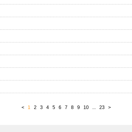
<
1
2
3
4
5
6
7
8
9
10
...
23
>