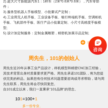
2).超大尺寸新能源汽车1：1样车（2米*0.8米*0.8米），汽车零部
件；
3).服务型机器人手板模型、小批量试产定制；
4).工业用无人机手板、工业设备手板、银行终端机手板、空调柜机
手板、飞机部件手板、医疗产品小批量定制、小尺寸高精度手板模
型;
5).设计加定制服务：定制金属雕塑，精密机加展示品定制;
SEE MORE
周先生，101的创始人
周先生近20年从事工业产品设计，样机模型和精密CNC加工经验，
其技术背景出身对质量要求更严格。周先生承诺101团队，将为您提
供完美的样品。如果您有任何技术问题需要咨询或寻求帮助，请与周
先生联系，周先生将会尽快回复您。
自101成立以来，我们一直秉承“101品牌”的理念。
10
1
=100+
1
多一份专业、