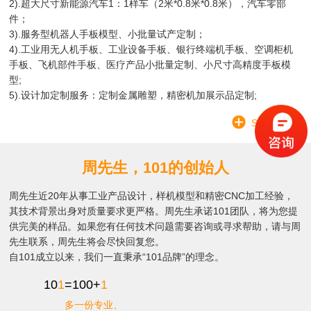
2).超大尺寸新能源汽车1：1样车（2米*0.8米*0.8米），汽车零部
件；
3).服务型机器人手板模型、小批量试产定制；
4).工业用无人机手板、工业设备手板、银行终端机手板、空调柜机
手板、飞机部件手板、医疗产品小批量定制、小尺寸高精度手板模
型;
5).设计加定制服务：定制金属雕塑，精密机加展示品定制;
SEE MORE
周先生，101的创始人
周先生近20年从事工业产品设计，样机模型和精密CNC加工经验，
其技术背景出身对质量要求更严格。周先生承诺101团队，将为您提
供完美的样品。如果您有任何技术问题需要咨询或寻求帮助，请与周
先生联系，周先生将会尽快回复您。
自101成立以来，我们一直秉承“101品牌”的理念。
10
1
=100+
1
多一份专业、