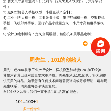
2).超大尺寸新能源汽车1：1样车（2米*0.8米*0.8米），汽车零部
件；
3).服务型机器人手板模型、小批量试产定制；
4).工业用无人机手板、工业设备手板、银行终端机手板、空调柜机
手板、飞机部件手板、医疗产品小批量定制、小尺寸高精度手板模
型;
5).设计加定制服务：定制金属雕塑，精密机加展示品定制;
SEE MORE
周先生，101的创始人
周先生近20年从事工业产品设计，样机模型和精密CNC加工经验，
其技术背景出身对质量要求更严格。周先生承诺101团队，将为您提
供完美的样品。如果您有任何技术问题需要咨询或寻求帮助，请与周
先生联系，周先生将会尽快回复您。
自101成立以来，我们一直秉承“101品牌”的理念。
10
1
=100+
1
多一份专业、